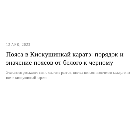
12 APR, 2023
Пояса в Киокушинкай каратэ: порядок и
значение поясов от белого к черному
Эта статья расскажет вам о системе рангов, цветах поясов и значении каждого из
них в киокушинкай каратэ