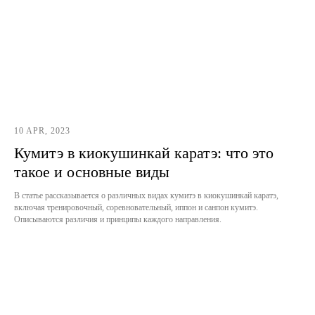
10 APR, 2023
Кумитэ в киокушинкай каратэ: что это
такое и основные виды
В статье рассказывается о различных видах кумитэ в киокушинкай каратэ,
включая тренировочный, соревновательный, иппон и санпон кумитэ.
Описываются различия и принципы каждого направления.