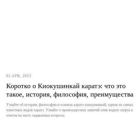
02 APR, 2023
Коротко о Киокушинкай каратэ: что это
такое, история, философия, преимущества
Узнайте об истории, философии и основах каратэ киокушинкай, одном из самых
известных видов каратэ. Узнайте о преимуществах занятий этим видом спорта и
ответы на часто задаваемые вопросы.