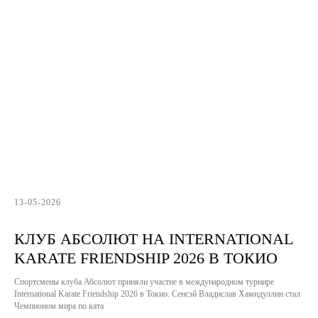
13-05-2026
КЛУБ АБСОЛЮТ НА INTERNATIONAL
KARATE FRIENDSHIP 2026 В ТОКИО
Спортсмены клуба Абсолют приняли участие в международном турнире
International Karate Friendship 2026 в Токио. Сенсэй Владислав Хамидуллин стал
Чемпионом мира по ката