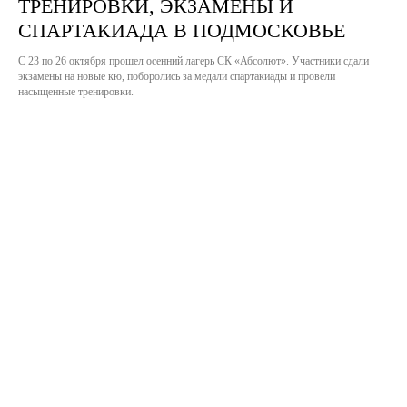
ТРЕНИРОВКИ, ЭКЗАМЕНЫ И
СПАРТАКИАДА В ПОДМОСКОВЬЕ
С 23 по 26 октября прошел осенний лагерь СК «Абсолют». Участники сдали
экзамены на новые кю, поборолись за медали спартакиады и провели
насыщенные тренировки.