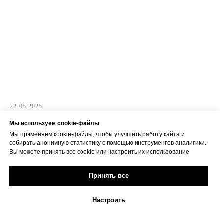
22-05-2025
Мы используем cookie-файлы
РЕЗУЛЬТАТЫ НА "МОСКОВСКОМ
Мы применяем cookie-файлы, чтобы улучшить работу сайта и
КУБКЕ" 2025
собирать анонимную статистику с помощью инструментов аналитики.
Вы можете принять все cookie или настроить их использование
С 15 по 18 мая 2025 года в МЦБИ состоялся масштабный международный
турнир по киокусинкай карате "Moscow Cup" 2025
Принять все
Настроить