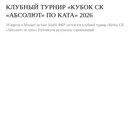
КЛУБНЫЙ ТУРНИР «КУБОК СК
«АБСОЛЮТ» ПО КАТА» 2026
18 апреля в Москве на базе Хонбу ФКР состоялся клубный турнир «Кубок СК
«Абсолют» по ката»/ Публикуем результаты соревнований