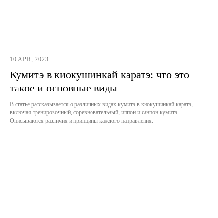
10 APR, 2023
Кумитэ в киокушинкай каратэ: что это
такое и основные виды
В статье рассказывается о различных видах кумитэ в киокушинкай каратэ,
включая тренировочный, соревновательный, иппон и санпон кумитэ.
Описываются различия и принципы каждого направления.