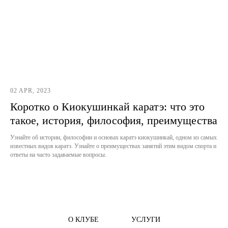
02 APR, 2023
Коротко о Киокушинкай каратэ: что это
такое, история, философия, преимущества
Узнайте об истории, философии и основах каратэ киокушинкай, одном из самых
известных видов каратэ. Узнайте о преимуществах занятий этим видом спорта и
ответы на часто задаваемые вопросы.
О КЛУБЕ
УСЛУГИ