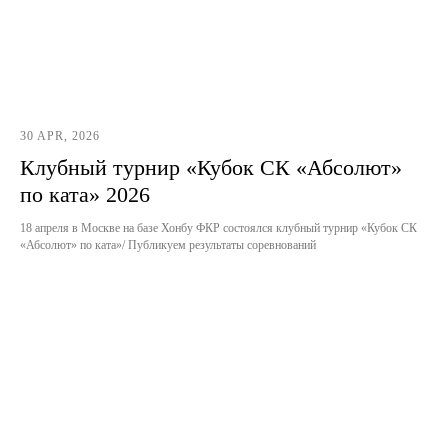
30 APR, 2026
Клубный турнир «Кубок СК «Абсолют»
по ката» 2026
18 апреля в Москве на базе Хонбу ФКР состоялся клубный турнир «Кубок СК
«Абсолют» по ката»/ Публикуем результаты соревнований