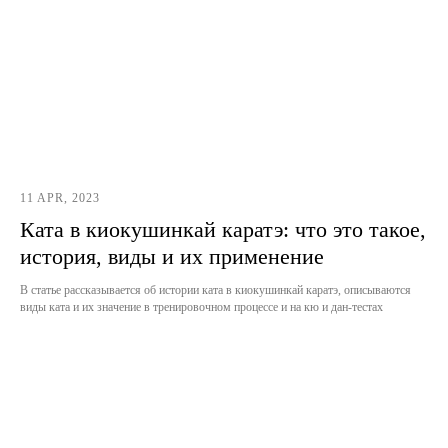
11 APR, 2023
Ката в киокушинкай каратэ: что это такое,
история, виды и их применение
В статье рассказывается об истории ката в киокушинкай каратэ, описываются
виды ката и их значение в тренировочном процессе и на кю и дан-тестах