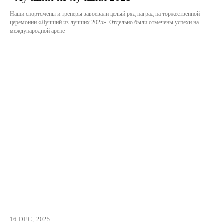
Наши спортсмены и тренеры завоевали целый ряд наград на торжественной
церемонии «Лучший из лучших 2025». Отдельно были отмечены успехи на
международной арене
16 DEC, 2025