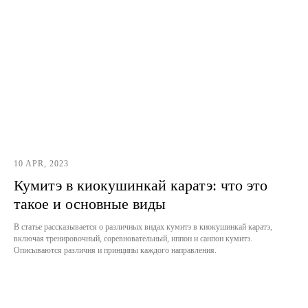
10 APR, 2023
Кумитэ в киокушинкай каратэ: что это
такое и основные виды
В статье рассказывается о различных видах кумитэ в киокушинкай каратэ,
включая тренировочный, соревновательный, иппон и санпон кумитэ.
Описываются различия и принципы каждого направления.