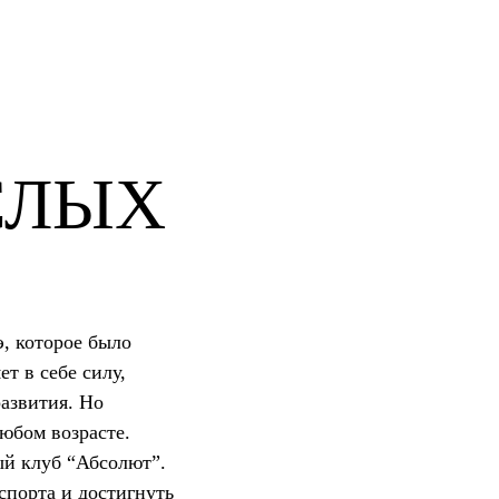
СЛЫХ
, которое было
т в себе силу,
развития. Но
любом возрасте.
ый клуб “Абсолют”.
спорта и достигнуть