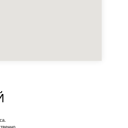
Й
са.
ственно