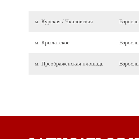
м. Курская / Чкаловская
Взросл
м. Крылатское
Взросл
м. Преображенская площадь
Взросл