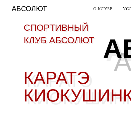
АБСОЛЮТ
О КЛУБЕ
УС
СПОРТИВНЫЙ
СПОРТИВНЫЙ
A
КЛУБ АБСОЛЮТ
КЛУБ АБСОЛЮТ
A
КАРАТЭ
КАРАТЭ
КИОКУШИН
КИОКУШИН