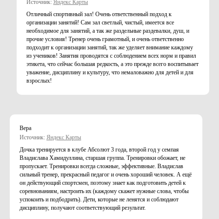
Источник:
Яндекс Карты
Отличный спортивный зал! Очень ответственный подход к
организации занятий! Сам зал светлый, чистый, имеется все
необходимое для занятий, а так же раздельные раздевалки, душ, и
прочие условия! Тренер очень грамотный, и очень ответственно
подходит к организации занятий, так же уделяет внимание каждому
из учеников! Занятия проводятся с соблюдением всех норм и правил
этикета, что сейчас большая редкость, а это прежде всего воспитывает
уважение, дисциплину и культуру, что немаловажно для детей и для
взрослых!
Вера
Источник:
Яндекс Карты
Дочка тренируется в клубе Абсолют 3 года, второй год у семпая
Владислава Хамидуллина, старшая группа. Тренировки обожает, не
пропускает. Тренировки всегда сложные, эффективные. Владислав
сильный тренер, прекрасный педагог и очень хороший человек. А ещё
он действующий спортсмен, поэтому знает как подготовить детей к
соревнованиям, настроить их (каждому скажет нужные слова, чтобы
успокоить и подбодрить). Дети, которые не ленятся и соблюдают
дисциплину, получают соответствующий результат.