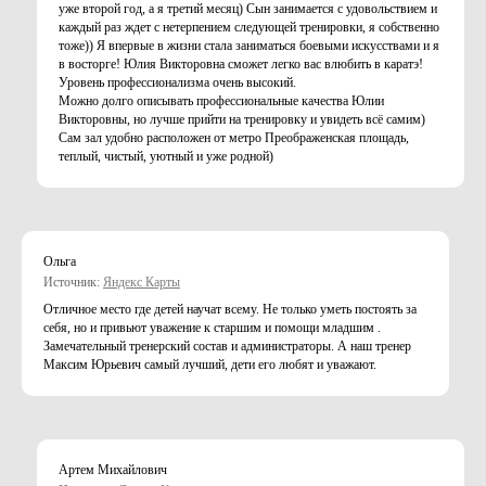
уже второй год, а я третий месяц) Сын занимается с удовольствием и
каждый раз ждет с нетерпением следующей тренировки, я собственно
тоже)) Я впервые в жизни стала заниматься боевыми искусствами и я
в восторге! Юлия Викторовна сможет легко вас влюбить в каратэ!
Уровень профессионализма очень высокий.
Можно долго описывать профессиональные качества Юлии
Викторовны, но лучше прийти на тренировку и увидеть всё самим)
Сам зал удобно расположен от метро Преображенская площадь,
теплый, чистый, уютный и уже родной)
Ольга
Источник:
Яндекс Карты
Отличное место где детей научат всему. Не только уметь постоять за
себя, но и привьют уважение к старшим и помощи младшим .
Замечательный тренерский состав и администраторы. А наш тренер
Максим Юрьевич самый лучший, дети его любят и уважают.
Артем Михайлович