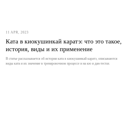
11 APR, 2023
Ката в киокушинкай каратэ: что это такое,
история, виды и их применение
В статье рассказывается об истории ката в киокушинкай каратэ, описываются
виды ката и их значение в тренировочном процессе и на кю и дан-тестах